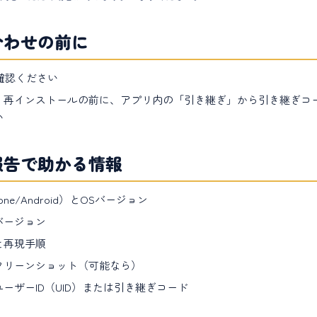
合わせの前に
確認ください
・再インストールの前に、アプリ内の「引き継ぎ」から引き継ぎコ
い
報告で助かる情報
one/Android）とOSバージョン
バージョン
と再現手順
クリーンショット（可能なら）
ーザーID（UID）または引き継ぎコード