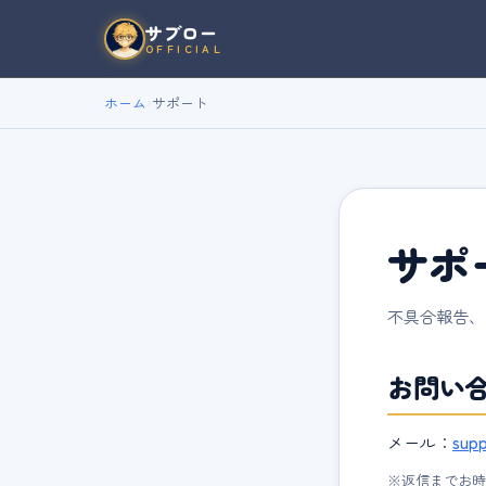
サブロー
OFFICIAL
ホーム
›
サポート
サポ
不具合報告、
お問い
メール：
sup
※返信までお時