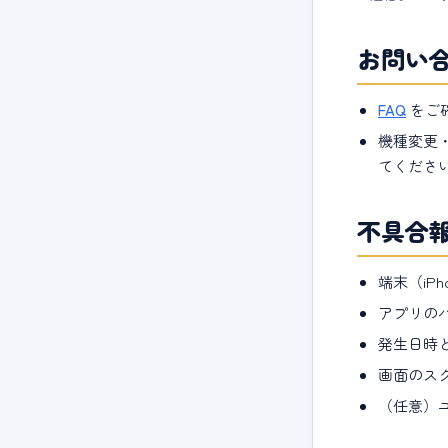
お問い
FAQ
をご
機種変更
てくださ
不具合
端末（iPh
アプリの
発生日時
画面のス
（任意）ユ